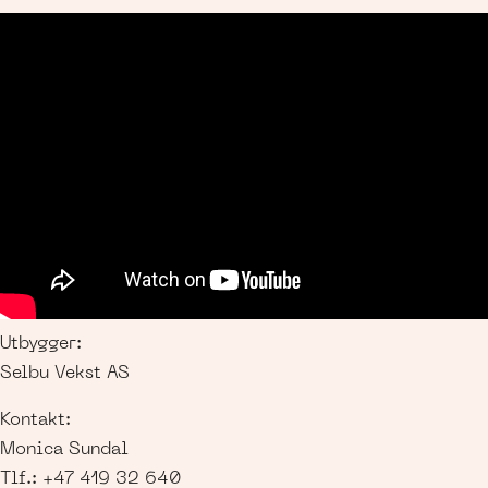
Utbygger:
Selbu Vekst AS
Kontakt:
Monica Sundal
Tlf.:
+47 419 32 640