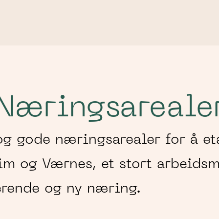
Søk
etter
Nærings­areale
 og gode næringsarealer for å e
m og Værnes, et stort arbeidsm
erende og ny næring.