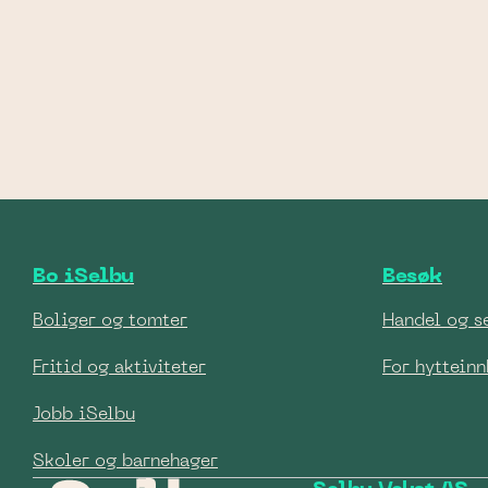
Bo iSelbu
Besøk
Boliger og tomter
Handel og s
Fritid og aktiviteter
For hyttein
Jobb iSelbu
Skoler og barnehager