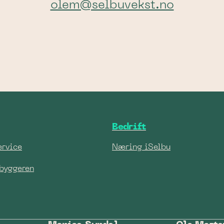
olem@selbuvekst.no
Bedrift
ervice
Næring iSelbu
nbyggeren